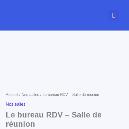
Aller
au
contenu
Espace nomade
Salles de réunion
Nous contacte
Accueil
/
Nos salles
/ Le bureau RDV – Salle de réunion
Nos salles
Le bureau RDV – Salle de
réunion