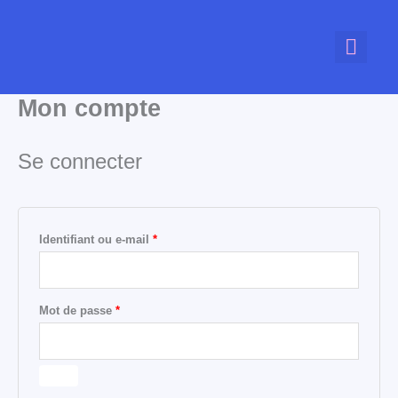
Aller
Obligatoire
Obligatoire
au
contenu
Espace nomade
Salles de réunion
Nous contacte
Mon compte
Se connecter
Identifiant ou e-mail
*
Mot de passe
*