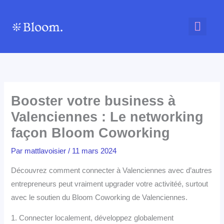
Aller
au
contenu
Espace nomade
Salles de réunion
Nous contacte
Booster votre business à
Valenciennes : Le networking
façon Bloom Coworking
Par
mattlavoisier
/
11 mars 2024
Découvrez comment connecter à Valenciennes avec d’autres
entrepreneurs peut vraiment upgrader votre activitéé, surtout
avec le soutien du Bloom Coworking de Valenciennes.
1. Connecter localement, développez globalement